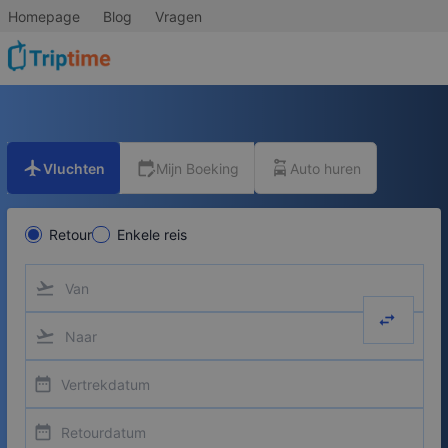
Homepage
Blog
Vragen
flight
edit_calendar
car_rental
Vluchten
Mijn Boeking
Auto huren
Retour
Enkele reis
flight_takeoff
swap_hor
flight_takeoff
date_range
date_range