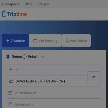
Homepage
Blog
Vragen
flight
edit_calendar
car_rental
Vluchten
Mijn Boeking
Auto huren
Retour
Enkele reis
flight_takeoff
swap_hor
flight_takeoff
date_range
date_range