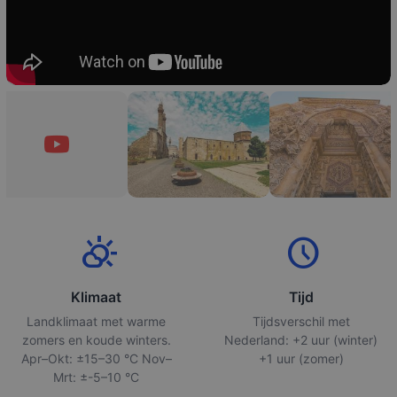
partly_cloudy_day
schedule
Klimaat
Tijd
Landklimaat met warme
Tijdsverschil met
zomers en koude winters.
Nederland: +2 uur (winter)
Apr–Okt: ±15–30 °C Nov–
+1 uur (zomer)
Mrt: ±-5–10 °C