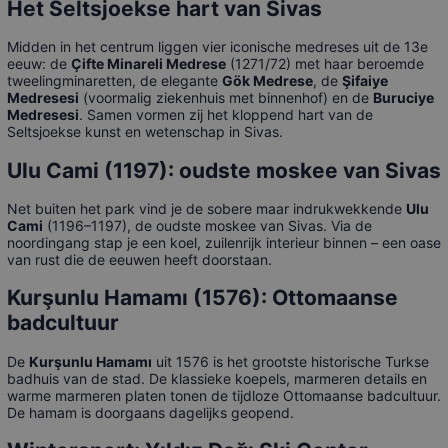
Het Seltsjoekse hart van Sivas
Midden in het centrum liggen vier iconische medreses uit de 13e
eeuw: de
Çifte Minareli Medrese
(1271/72) met haar beroemde
tweelingminaretten, de elegante
Gök Medrese
, de
Şifaiye
Medresesi
(voormalig ziekenhuis met binnenhof) en de
Buruciye
Medresesi
. Samen vormen zij het kloppend hart van de
Seltsjoekse kunst en wetenschap in Sivas.
Ulu Cami (1197): oudste moskee van Sivas
Net buiten het park vind je de sobere maar indrukwekkende
Ulu
Cami
(1196–1197), de oudste moskee van Sivas. Via de
noordingang stap je een koel, zuilenrijk interieur binnen – een oase
van rust die de eeuwen heeft doorstaan.
Kurşunlu Hamamı (1576): Ottomaanse
badcultuur
De
Kurşunlu Hamamı
uit 1576 is het grootste historische Turkse
badhuis van de stad. De klassieke koepels, marmeren details en
warme marmeren platen tonen de tijdloze Ottomaanse badcultuur.
De hamam is doorgaans dagelijks geopend.