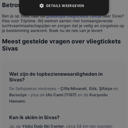
Betrouwbaar en veilig
DETAILS WEERGEVEN
Ben je op zoek naar de
goedkope vliegtickets Turkije
naar Sivas?
Kies voor Triptime. Wij werken samen met toonaangevende
luchtvaartmaatschappijen en zorgen dat je veilig en zorgeloos op
je bestemming aankomt. Boek nu de reis van je leven!
Meest gestelde vragen over vliegtickets
Sivas
Wat zijn de topbezienswaardigheden in
Sivas?
De Seltsjoekse medreses –
Çifte Minareli
,
Gök
,
Şifaiye
en
Buruciye
– plus de
Ulu Cami (1197)
en de
Kurşunlu
Hamamı
.
Kan ik skiën in Sivas?
Ja, op
Yıldız Dağı Ski Center
, circa 58 km ten noorden