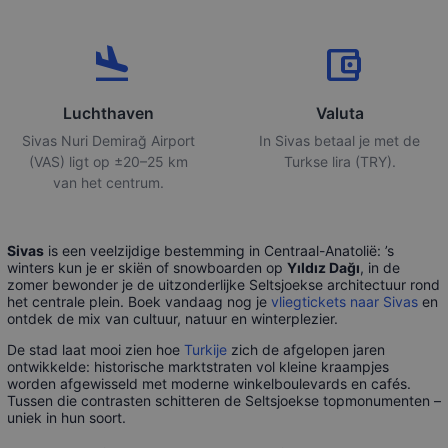
flight_land
account_balance_wallet
Luchthaven
Valuta
Sivas Nuri Demirağ Airport
In Sivas betaal je met de
(VAS) ligt op ±20–25 km
Turkse lira (TRY).
van het centrum.
Sivas
is een veelzijdige bestemming in Centraal-Anatolië: ’s
winters kun je er skiën of snowboarden op
Yıldız Dağı
, in de
zomer bewonder je de uitzonderlijke Seltsjoekse architectuur rond
het centrale plein. Boek vandaag nog je
vliegtickets naar Sivas
en
ontdek de mix van cultuur, natuur en winterplezier.
De stad laat mooi zien hoe
Turkije
zich de afgelopen jaren
ontwikkelde: historische marktstraten vol kleine kraampjes
worden afgewisseld met moderne winkelboulevards en cafés.
Tussen die contrasten schitteren de Seltsjoekse topmonumenten –
uniek in hun soort.