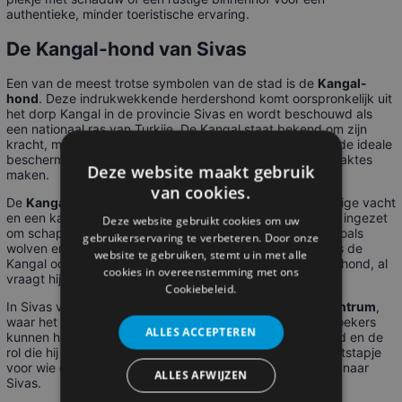
authentieke, minder toeristische ervaring.
De Kangal-hond van Sivas
Een van de meest trotse symbolen van de stad is de
Kangal-
hond
. Deze indrukwekkende herdershond komt oorspronkelijk uit
het dorp Kangal in de provincie Sivas en wordt beschouwd als
een nationaal ras van Turkije. De Kangal staat bekend om zijn
kracht, moed en loyaliteit — eigenschappen die hem tot de ideale
beschermer van kuddes in de uitgestrekte Anatolische vlaktes
Deze website maakt gebruik
maken.
van cookies.
De
Kangal
is groot en gespierd, met een korte zandkleurige vacht
en een karakteristieke zwarte snuit. Hij wordt traditioneel ingezet
Deze website gebruikt cookies om uw
om schapen en geiten te beschermen tegen roofdieren zoals
gebruikerservaring te verbeteren. Door onze
wolven en beren. Dankzij zijn kalme, evenwichtige aard is de
website te gebruiken, stemt u in met alle
Kangal ook populair geworden als waak- en gezelschapshond, al
cookies in overeenstemming met ons
vraagt hij om voldoende ruimte en training.
Cookiebeleid.
In Sivas vind je zelfs een
Kangal Fok- en Onderzoekscentrum
,
waar het ras wordt beschermd en zuiver gehouden. Bezoekers
ALLES ACCEPTEREN
kunnen hier meer leren over de geschiedenis van de hond en de
rol die hij speelt in het Turkse erfgoed. Het is een uniek uitstapje
voor wie dieren en cultuur wil combineren tijdens zijn reis naar
ALLES AFWIJZEN
Sivas.