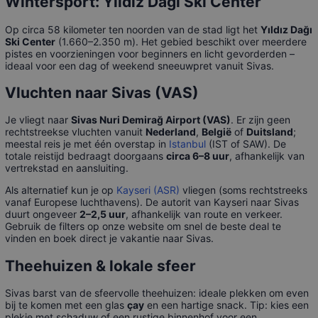
Wintersport: Yıldız Dağı Ski Center
Op circa 58 kilometer ten noorden van de stad ligt het
Yıldız Dağı
Ski Center
(1.660–2.350 m). Het gebied beschikt over meerdere
pistes en voorzieningen voor beginners en licht gevorderden –
ideaal voor een dag of weekend sneeuwpret vanuit Sivas.
Vluchten naar Sivas (VAS)
Je vliegt naar
Sivas Nuri Demirağ Airport (VAS)
. Er zijn geen
rechtstreekse vluchten vanuit
Nederland
,
België
of
Duitsland
;
meestal reis je met één overstap in
Istanbul
(IST of SAW). De
totale reistijd bedraagt doorgaans
circa 6–8 uur
, afhankelijk van
vertrekstad en aansluiting.
Als alternatief kun je op
Kayseri (ASR)
vliegen (soms rechtstreeks
vanaf Europese luchthavens). De autorit van Kayseri naar Sivas
duurt ongeveer
2–2,5 uur
, afhankelijk van route en verkeer.
Gebruik de filters op onze website om snel de beste deal te
vinden en boek direct je vakantie naar Sivas.
Theehuizen & lokale sfeer
Sivas barst van de sfeervolle theehuizen: ideale plekken om even
bij te komen met een glas
çay
en een hartige snack. Tip: kies een
plekje met schaduw of een rustige binnenhof voor een