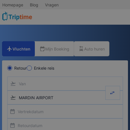
Homepage
Blog
Vragen
flight
edit_calendar
car_rental
Vluchten
Mijn Boeking
Auto huren
Retour
Enkele reis
flight_takeoff
swap_hor
flight_takeoff
date_range
date_range