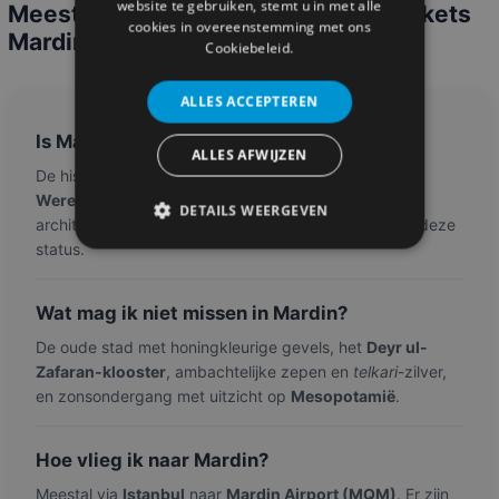
website te gebruiken, stemt u in met alle
Meest gestelde vragen over vliegtickets
cookies in overeenstemming met ons
Mardin
Cookiebeleid.
ALLES ACCEPTEREN
Is Mardin UNESCO-werelderfgoed?
ALLES AFWIJZEN
De historische stad staat op de
voorlopige
Werelderfgoedlijst van UNESCO
. De bijzondere
DETAILS WEERGEVEN
architectuur en cultuurhistorie vormen de basis voor deze
status.
Wat mag ik niet missen in Mardin?
De oude stad met honingkleurige gevels, het
Deyr ul-
Zafaran-klooster
, ambachtelijke zepen en
telkari
-zilver,
en zonsondergang met uitzicht op
Mesopotamië
.
Hoe vlieg ik naar Mardin?
Meestal via
Istanbul
naar
Mardin Airport (MQM)
. Er zijn