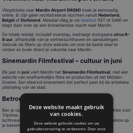
Vliegtickets naar
Mardin Airport (MQM)
boek je eenvoudig
online. Er zijn geen rechtstreekse vluchten vanuit
Nederland
,
België
of
Duitsland
. Meestal vlieg je via
Istanbul
(IST of SAW) en
stapt daar over op een binnenlandse vlucht naar Mardin.
De totale reistijd, inclusief overstap, bedraagt doorgaans
circa 6–
8 uur
, afhankelijk van je vertrekluchthaven en aansluitingen.
Gebruik de filters op onze website om snel de beste deal te
vinden en boek direct je vakantie naar Mardin.
Sinemardin Filmfestival – cultuur in juni
Elk jaar in
juni
viert Mardin het
Sinemardin Filmfestival
, met een
selectie van onafhankelijke films en producties uit het Midden-
Oosten. Een sfeervol evenement dat perfect past bij de artistieke
uitstraling van de stad.
Betrouwbaar en veilig
Deze website maakt gebruik
Ben je op zoek naar
goedkope vliegtickets
naar Mardin? Kies voor
van cookies.
Triptime. Wij werken samen met toonaangevende
luchtvaartmaatschappijen en zorgen dat je veilig en zorgeloos op
Deze website gebruikt cookies om uw
je bestemming aankomt. Boek nu de reis van je leven!
gebruikerservaring te verbeteren. Door onze