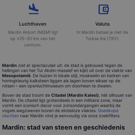
flight_land
account_balance_wallet
Luchthaven
Valuta
Mardin Airport (MQM) ligt
In Mardin betaal je met de
op ±25–30 km van het
Turkse lira (TRY).
centrum.
Mardin
ziet er spectaculair uit: de stad is gebouwd tegen de
hellingen van het Tur Abdin-massief en kijkt uit over de vlakte van
Mesopotamië
. De huizen in lokale stijl, moskeeën en kerken van
honingkleurig kalksteen liggen als lagen boven elkaar op de
rotsen – een openluchtmuseum om doorheen te dwalen.
Boven de stad troont de
Citadel (Mardin Kalesi)
, hét silhouet van
Mardin. De citadel ligt grotendeels in een militaire zone, maar
vormt een iconisch decor voor zonsondergangen waarbij de
vogels wegzweven boven de eindeloze vlaktes.
Goedkope
vluchten
naar Mardin vind je eenvoudig via onze zoekfilters.
Mardin: stad van steen en geschiedenis