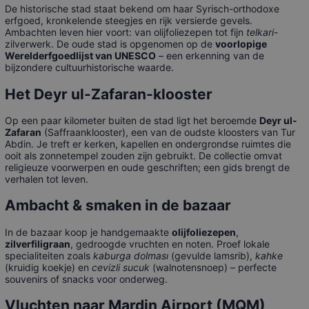
De historische stad staat bekend om haar Syrisch-orthodoxe
erfgoed, kronkelende steegjes en rijk versierde gevels.
Ambachten leven hier voort: van olijfoliezepen tot fijn
telkari
-
zilverwerk. De oude stad is opgenomen op de
voorlopige
Werelderfgoedlijst van UNESCO
– een erkenning van de
bijzondere cultuurhistorische waarde.
Het Deyr ul-Zafaran-klooster
Op een paar kilometer buiten de stad ligt het beroemde
Deyr ul-
Zafaran
(Saffraanklooster), een van de oudste kloosters van Tur
Abdin. Je treft er kerken, kapellen en ondergrondse ruimtes die
ooit als zonnetempel zouden zijn gebruikt. De collectie omvat
religieuze voorwerpen en oude geschriften; een gids brengt de
verhalen tot leven.
Ambacht & smaken in de bazaar
In de bazaar koop je handgemaakte
olijfoliezepen
,
zilverfiligraan
, gedroogde vruchten en noten. Proef lokale
specialiteiten zoals
kaburga dolması
(gevulde lamsrib),
kahke
(kruidig koekje) en
cevizli sucuk
(walnotensnoep) – perfecte
souvenirs of snacks voor onderweg.
Vluchten naar Mardin Airport (MQM)