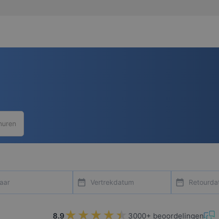
huren
ntal
date_range
date_range
★★★★★
★★★★★
8.9
3000+ beoordelingen