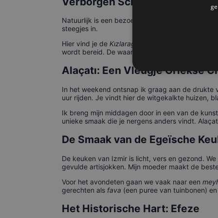
Verborgen Schatten in Kemeral
ge
Natuurlijk is een bezoek aan de Kemeraltı Bazaar
steegjes in.
Hier vind je de
Kızlarağası Hanı
, een oude karavan
wordt bereid. De waarzegster leest je toekomst uit h
Alaçatı: Een Vleugje Griekse 
In het weekend ontsnap ik graag aan de drukte v
uur rijden. Je vindt hier de witgekalkte huizen, b
Ik breng mijn middagen door in een van de kunstgal
unieke smaak die je nergens anders vindt. Alaçat
De Smaak van de Egeïsche Ke
De keuken van Izmir is licht, vers en gezond. We 
gevulde artisjokken. Mijn moeder maakt de beste, 
Voor het avondeten gaan we vaak naar een
mey
gerechten als
fava
(een puree van tuinbonen) en g
Het Historische Hart: Efeze