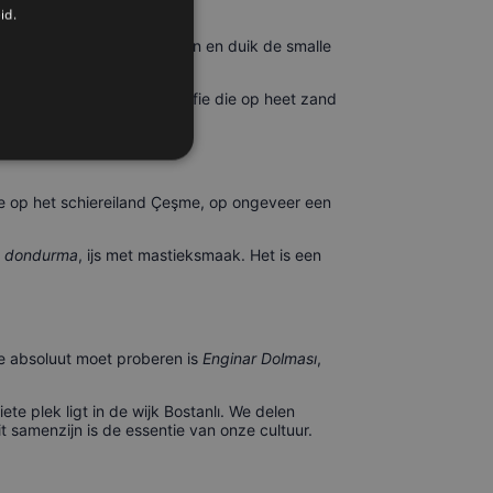
id.
orbij de drukke hoofdstraten en duik de smalle
ten voor een kop Turkse koffie die op heet zand
n.
je op het schiereiland Çeşme, op ongeveer een
lı dondurma
, ijs met mastieksmaak. Het is een
 je absoluut moet proberen is
Enginar Dolması
,
ete plek ligt in de wijk Bostanlı. We delen
t samenzijn is de essentie van onze cultuur.