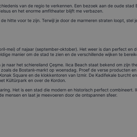
schiedenis van de regio te verkennen. Een bezoek aan de oude stad Ef
elsus en het enorme amfitheater blijft me verbazen.
de hitte voor te zijn. Terwijl je door de marmeren straten loopt, stel
april-mei) of najaar (september-oktober). Het weer is dan perfect en 
ldige manier om de stad te zien en de verschillende wijken te berei
a je naar het schiereiland Çeşme. Ilıca Beach staat bekend om zijn 
, zoals de Bostanlı-markt op woensdag. Proef de verse producten e
 Konak Square en de klokkentoren van Izmir. De Kadifekale burcht e
het Kültürpark en over de Kordon.
ring. Het is een stad die modern en historisch perfect combineert. I
t de mensen en laat je meevoeren door de ontspannen sfeer.