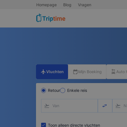
Homepage
Blog
Vragen
flight
edit_calendar
car_rental
Vluchten
Mijn Boeking
Auto 
Retour
Enkele reis
flight_takeoff
swap_horizo
flight_takeoff
Toon alleen directe vluchten