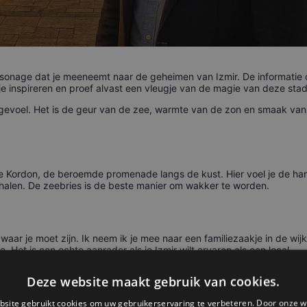
ersonage dat je meeneemt naar de geheimen van Izmir. De informatie
 je inspireren en proef alvast een vleugje van de magie van deze stad
een gevoel. Het is de geur van de zee, warmte van de zon en smaak v
 Kordon, de beroemde promenade langs de kust. Hier voel je de hart
enhalen. De zeebries is de beste manier om wakker te worden.
 waar je moet zijn. Ik neem ik je mee naar een familiezaakje in de w
. Het is een echte aanrader als je Izmir wilt ervaren als een local.
je alleen in Izmir vindt. Traditioneel eet je dit met een hardgekookt
Deze website maakt gebruik van cookies.
it is de smaak van mijn jeugd.
site gebruikt cookies om uw gebruikerservaring te verbeteren. Door onze w