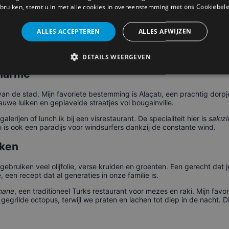
tı Bazaar
bruiken, stemt u in met alle cookies in overeenstemming met ons Cookiebele
 een must. Maar laat mij je de verborgen hoekjes laten zien. Loop vo
ALLES ACCEPTEREN
ALLES AFWIJZEN
serai die is omgetoverd tot een sfeervolle binnenplaats. Ga hier zit
et koffiedik als je durft. Dit is een plek waar de tijd lijkt stil te staa
DETAILS WEERGEVEN
Charme
an de stad. Mijn favoriete bestemming is Alaçatı, een prachtig dorp
lauwe luiken en geplaveide straatjes vol bougainville.
erijen of lunch ik bij een visrestaurant. De specialiteit hier is
sakız
ı is ook een paradijs voor windsurfers dankzij de constante wind.
uken
gebruiken veel olijfolie, verse kruiden en groenten. Een gerecht dat
een recept dat al generaties in onze familie is.
hane
, een traditioneel Turks restaurant voor mezes en raki. Mijn favori
egrilde octopus, terwijl we praten en lachen tot diep in de nacht. Di