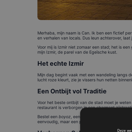
Merhaba, mijn naam is Can. Ik ben een fictief p
en verhalen van locals. Dus leun achterover, laat
Voor mij is Izmir niet zomaar een stad; het is 
mijn Izmir, de parel van de Egeïsche kust.
Het echte Izmir
Mijn dag begint vaak met een wandeling langs de
lucht roze kleurt, zie je vissers hun netten binn
Een Ontbijt vol Traditie
Voor het beste ontbijt van de stad moet je weten
restaurant is verborgen in een charmant zijstraatje
Bestel een
boyoz
, een uniek bladerdeeggebak dat 
eenvoudig, maar een perfect begin van de dag. D
Deze web