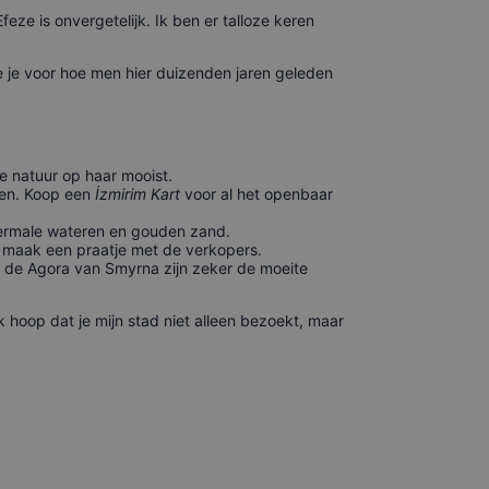
eze is onvergetelijk. Ik ben er talloze keren
 je je voor hoe men hier duizenden jaren geleden
de natuur op haar mooist.
ken. Koop een
İzmirim Kart
voor al het openbaar
thermale wateren en gouden zand.
n maak een praatje met de verkopers.
n de Agora van Smyrna zijn zeker de moeite
k hoop dat je mijn stad niet alleen bezoekt, maar