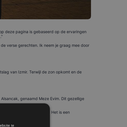
 op deze pagina is gebaseerd op de ervaringen
.”
an de verse gerechten. Ik neem je graag mee door
slag van Izmir. Terwijl de zon opkomt en de
ijk Alsancak, genaamd Meze Evim. Dit gezellige
 ei en een glas Turkse thee. Het is een
ebsite te