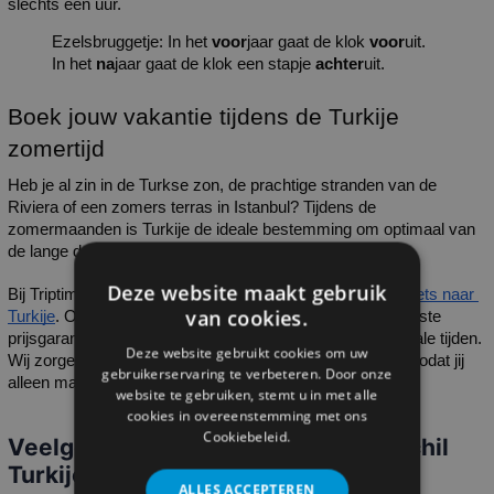
slechts één uur.
Ezelsbruggetje: In het 
voor
jaar gaat de klok 
voor
uit. 
In het 
na
jaar gaat de klok een stapje 
achter
uit.
Boek jouw vakantie tijdens de Turkije 
zomertijd
Heb je al zin in de Turkse zon, de prachtige stranden van de 
Riviera of een zomers terras in Istanbul? Tijdens de 
zomermaanden is Turkije de ideale bestemming om optimaal van 
de lange dagen te genieten.
Deze website maakt gebruik
Bij Triptime vind je de scherpste deals voor jouw 
vliegtickets naar 
van cookies.
Turkije
. Of je nu in juli of augustus gaat, wij bieden de laagste 
prijsgarantie. Vergeet niet: de tijden op je ticket zijn de lokale tijden. 
Deze website gebruikt cookies om uw
Wij zorgen dat je zorgeloos op je bestemming aankomt, zodat jij 
gebruikerservaring te verbeteren. Door onze
alleen maar hoeft te genieten van dat extra uurtje zon!
website te gebruiken, stemt u in met alle
cookies in overeenstemming met ons
Cookiebeleid.
Veelgestelde vragen over tijdsverschil
Turkije zomertijd
ALLES ACCEPTEREN