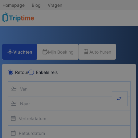
Homepage
Blog
Vragen
flight
edit_calendar
car_rental
Vluchten
Mijn Boeking
Auto huren
Retour
Enkele reis
flight_takeoff
swap_hor
flight_takeoff
date_range
date_range