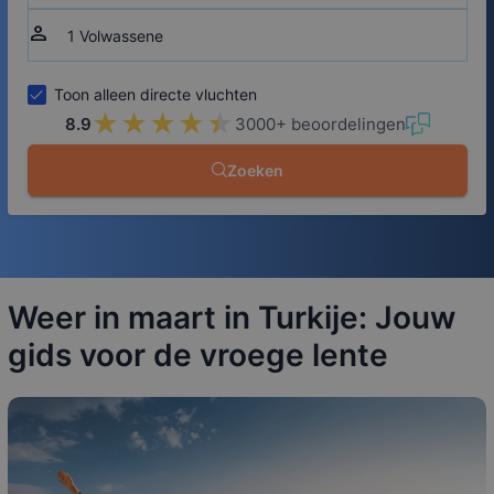
person
Toon alleen directe vluchten
★★★★★
★★★★★
8.9
3000+ beoordelingen
Zoeken
Weer in maart in Turkije: Jouw
gids voor de vroege lente