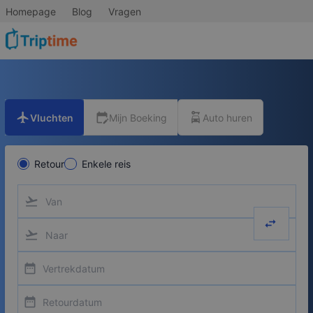
Homepage
Blog
Vragen
flight
edit_calendar
car_rental
Vluchten
Mijn Boeking
Auto huren
Retour
Enkele reis
flight_takeoff
swap_hor
flight_takeoff
date_range
date_range