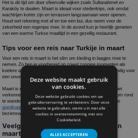
Het is dé tijd om door sfeervolle wijken zoals Sultanahmet en 
Karaköy te dwalen. Maart is ideaal voor stedentrips, ook omdat 
wachtrijen korter zijn en terrassen langzaamaan weer openen. 
Houd wel rekening met af en toe een bui, dus neem voor de 
zekerheid een regenjas mee. In de avond kun je heerlijk genieten 
van een warme Turkse maaltijd in een gezellig restaurant.
Tips voor een reis naar Turkije in maart
Voor een reis in maart is het slim om kleding in laagjes mee te 
nemen. Zo ben je voorbereid op zowel zonnige momenten als 
koelere avonden. Een lichte regenjas of een paraplu is handig voor 
een onverwachte bui. 
Deze website maakt gebruik
van cookies.
Maart is een perfecte maand voor culturele uitstapjes en het 
verkennen van oude steden. De temperaturen zijn ideaal om rond 
Deze website gebruikt cookies om uw
te wandelen zonder dat het te warm wordt. Profiteer van de 
gebruikerservaring te verbeteren. Door onze
goedkope vliegtickets naar Turkije 
en de rust bij populaire 
website te gebruiken, stemt u in met alle
bezienswaardigheden.
cookies in overeenstemming met ons
Cookiebeleid.
Veelgestelde vragen over het weer in
maart in Turkije
ALLES ACCEPTEREN