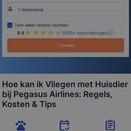
person
Toon alleen directe vluchten
★★★★★
★★★★★
8.9
3000+ beoordelingen
Zoeken
Hoe kan ik Vliegen met Huisdier
bij Pegasus Airlines: Regels,
Kosten & Tips
pets
calendar_check
assignment