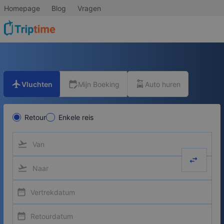
Homepage
Blog
Vragen
flight
edit_calendar
car_rental
Vluchten
Mijn Boeking
Auto huren
Retour
Enkele reis
flight_takeoff
swap_hor
flight_takeoff
date_range
date_range