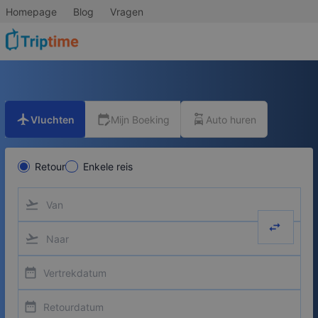
Homepage
Blog
Vragen
flight
edit_calendar
car_rental
Vluchten
Mijn Boeking
Auto huren
Retour
Enkele reis
flight_takeoff
swap_hor
flight_takeoff
date_range
date_range