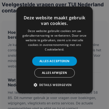
Veelgestelde vragen over TUI Nederland
contact
Deze website maakt gebruik
van cookies.
Deze website gebruikt cookies om uw
Hoe kan ik de klantenservice van TUI
gebruikerservaring te verbeteren. Door onze
bereiken?
website te gebruiken, stemt u in met alle
Je kunt contact opnemen met TUI via telefoon, het online
cookies in overeenstemming met ons
Cookiebeleid.
contactformulier of social media. Telefonisch contact is het
snelst bij dringende vragen over je vlucht of boeking. Voor
minder urgente vragen is het contactformulier via de
ALLES ACCEPTEREN
website handig.
ALLES AFWIJZEN
Wat is het telefoonnummer van TUI
Nederland?
DETAILS WEERGEVEN
Het telefoonnummer van TUI Nederland is 088 – 088 58
85. Dit nummer gebruik je voor vragen over boekingen,
wijzigingen, vliegtickets en extra services. De actuele
openingstijden vind je altijd op tui.nl contact.