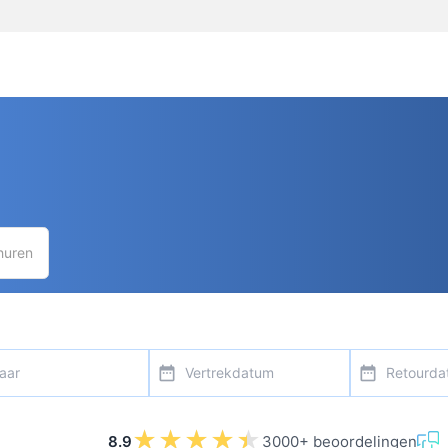
huren
ntal
date_range
date_range
★★★★★
★★★★★
8.9
3000+ beoordelingen