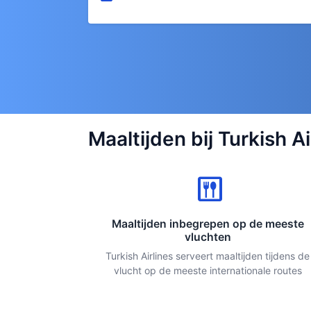
Maaltijden bij Turkish A
dining
Maaltijden inbegrepen op de meeste
vluchten
Turkish Airlines serveert maaltijden tijdens de
vlucht op de meeste internationale routes