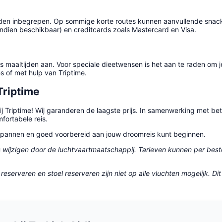
ijden inbegrepen. Op sommige korte routes kunnen aanvullende snack
(indien beschikbaar) en creditcards zoals Mastercard en Visa.
atis maaltijden aan. Voor speciale dieetwensen is het aan te raden om j
es of met hulp van Triptime.
Triptime
ij Triptime! Wij garanderen de laagste prijs. In samenwerking met b
mfortabele reis.
 ontspannen en goed voorbereid aan jouw droomreis kunt beginnen.
jds wijzigen door de luchtvaartmaatschappij. Tarieven kunnen per be
reserveren en stoel reserveren zijn niet op alle vluchten mogelijk. 