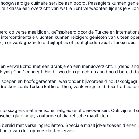
 hoogwaardige culinaire service aan boord. Passagiers kunnen geniet
 reisklasse een overzicht van wat je kunt verwachten tijdens je vluch
rd op verse maaltijden, geïnspireerd door de Turkse en internation
ntercontinentale vluchten kunnen reizigers genieten van uiteenlope
 zijn er vaak gezonde ontbijtopties of zoetigheden zoals Turkse desse
pen verwelkomd met een drankje en een menuoverzicht. Tijdens lange
 ‘Flying Chef’-concept. Hierbij worden gerechten aan boord bereid do
, soepen en hoofdgerechten, waaronder bijvoorbeeld houtskoolgegril
anken zoals Turkse koffie of thee, vaak vergezeld door traditioneel 
oor passagiers met medische, religieuze of dieetwensen. Ook zijn er 
sche, glutenvrije, zoutarme of diabetische maaltijden.
en bereid met verse ingrediënten. Speciale maaltijdverzoeken dienen u
et hulp van de Triptime klantenservice.