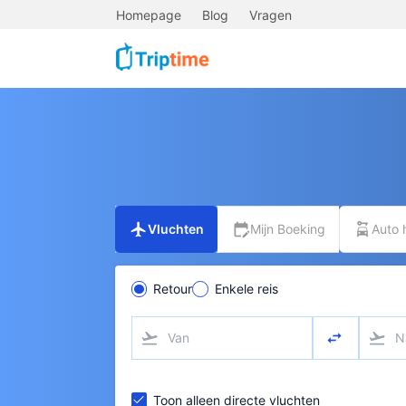
Homepage
Blog
Vragen
flight
edit_calendar
car_rental
Vluchten
Mijn Boeking
Auto 
Retour
Enkele reis
flight_takeoff
swap_horizo
flight_takeoff
Toon alleen directe vluchten