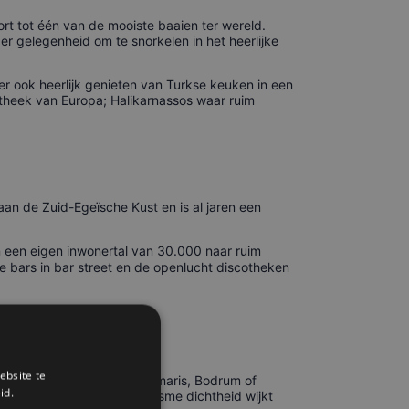
ort tot één van de mooiste baaien ter wereld.
er gelegenheid om te snorkelen in het heerlijke
er ook heerlijk genieten van Turkse keuken in een
otheek van Europa; Halikarnassos waar ruim
aan de Zuid-Egeïsche Kust en is al jaren een
n een eigen inwonertal van 30.000 naar ruim
 bars in bar street en de openlucht discotheken
ebsite te
zellig alternatief voor Marmaris, Bodrum of
id.
ere Marmaris zit. Qua toerisme dichtheid wijkt