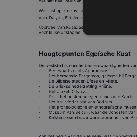
het niet heel veel van elkaar af.
Wie juist op zoek is naar een wat rustiger Turkse
voor Dalyan, Fethiye of Içmeler (Zuid-Egeïsche K
Voordeel van Kusadasi als vakantie bestemming 
voor leuke uitstapjes in de mooie omgeving.
Hoogtepunten Egeïsche Kust
De besliste historische bezienswaardigheden van
·
Bedevaartsplaats Aphrodisias
·
Het beroemde Pergamon, gelegen bij Berg
·
De Bijbelse steden Efese en Milete.
·
De Griekse nederzetting Priëne.
·
Het orakel Didyma.
·
De in het oosten gelegen ruïnes van Sardes 
·
Het kruisridder slot van Bodrum.
·
Het archeologische en etnografische musea 
·
Museum van Selcuk, waar de vondsten van h
·
Kalkterrassen bij de warmtebronnen van Pa
Aan het begin van de 20e eeuw was de westkust va