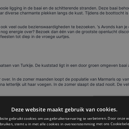
mooie ligging in de baai en de schitterende stranden. Deze baai beho
r diverse charmante plekken langs de kust. Tijdens de boottocht is 
er ook veel oude bezienswaardigheden te bezoeken. 's Avonds kan je 
 je nog energie over? Bezoek dan één van de grootste openlucht disc
eesten tot diep in de vroege uurtjes.
atsen van Turkije. De kuststad ligt in een door groen omgeven baai 
eer over. In de zomer maanden loopt de populatie van Marmaris op va
letterlijk uit haar voegen. In de zomer slaapt de stad nooit. De vele
Deze website maakt gebruik van cookies.
site gebruikt cookies om uw gebruikerservaring te verbeteren. Door onze w
 toeristen. De een vind het veel te druk, de ander noemt het een ge
bruiken, stemt u in met alle cookies in overeenstemming met ons Cookiebele
tussen het enerzijds grotere Alanya en Bodrum en het anderzijds klein