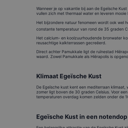
Wanneer je op vakantie bij aan de Egeïsche Kus
vullen zich met thermaal water en leveren mooie
Het bijzondere natuur fenomeen wordt ook wel het
constante temperatuur van rond de 35 graden Ce
Het calcium- en koolzuurhoudende bronwater kom
reusachtige kalkterrassen gecreëerd.
Direct achter Pamukkale ligt de ruïnestad Hiërap
waard. Zowel Pamukkale als Hiërapolis is opge
Klimaat Egeïsche Kust
De Egeïsche kust kent een mediterraan klimaat,
zomer ligt boven de 30 graden Celsius. Voor een 
temperaturen overdag komen zelden onder de 10 g
Egeïsche Kust in een notendop
Een belangrijke attractie van de Egeïsche Kust zi