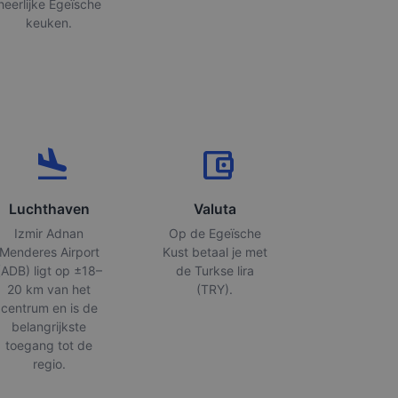
heerlijke Egeïsche
keuken.
flight_land
account_balance_wallet
Luchthaven
Valuta
Izmir Adnan
Op de Egeïsche
Menderes Airport
Kust betaal je met
(ADB) ligt op ±18–
de Turkse lira
20 km van het
(TRY).
centrum en is de
belangrijkste
toegang tot de
regio.