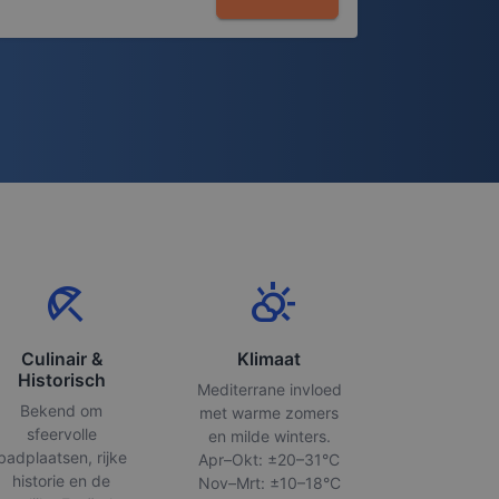
beach_access
partly_cloudy_day
Culinair &
Klimaat
Historisch
Mediterrane invloed
Bekend om
met warme zomers
sfeervolle
en milde winters.
badplaatsen, rijke
Apr–Okt: ±20–31°C
historie en de
Nov–Mrt: ±10–18°C