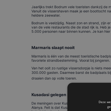
Jaarlijks trekt Bodrum vele toeristen dankzij de 
Vanuit de vissershaven maak je een boottocht naa
heldere zeewater.
Bodrum is veelzijdig. Naast zon en strand, zijn 
van de vele restaurants die de stad rijk is. Heb
5.000 personen naar binnen kunnen. Je kan hier f
Marmaris slaapt nooit
Marmaris is één van de meest toeristische badpla
favoriete strandbestemming. Vooral bij jongeren.
Van het ooit zo rustige vissersdorpje is niets m
300.000 gasten. Daarmee barst de badplaats bijna 
draaien dan op volle toeren.
Kusadasi gelegen nabij Efeze
Deze web
De meningen over Kusadasi zijn verdeeld onder de
ge
Alanya. Feit is dat Kusadasi qua grootte ergens 