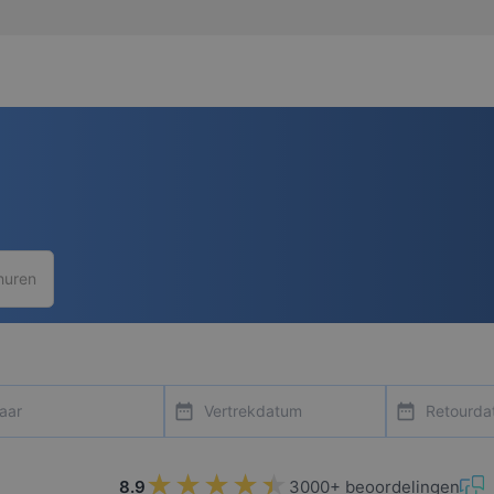
huren
ntal
date_range
date_range
★★★★★
★★★★★
8.9
3000+ beoordelingen