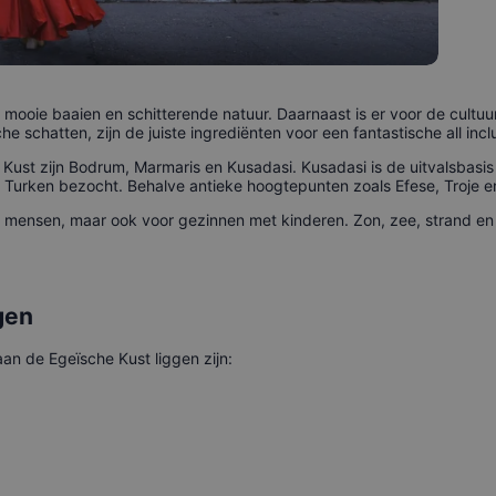
ooie baaien en schitterende natuur. Daarnaast is er voor de cultuur
he schatten, zijn de juiste ingrediënten voor een fantastische all inc
ust zijn Bodrum, Marmaris en Kusadasi. Kusadasi is de uitvalsbasis
Turken bezocht. Behalve antieke hoogtepunten zoals Efese, Troje en 
e mensen, maar ook voor gezinnen met kinderen. Zon, zee, strand 
gen
n de Egeïsche Kust liggen zijn: