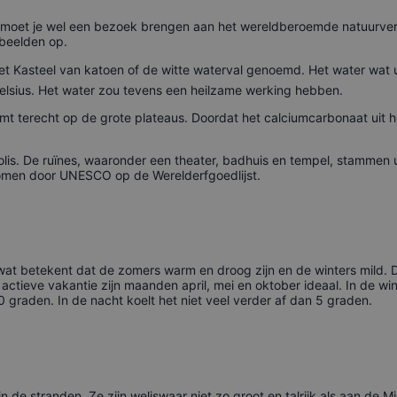
t moet je wel een bezoek brengen aan het wereldberoemde natuurvers
 beelden op.
 Kasteel van katoen of de witte waterval genoemd. Het water wat
lsius. Het water zou tevens een heilzame werking hebben.
t terecht op de grote plateaus. Doordat het calciumcarbonaat uit 
olis. De ruïnes, waaronder een theater, badhuis en tempel, stammen 
nomen door UNESCO op de Werelderfgoedlijst.
 wat betekent dat de zomers warm en droog zijn en de winters mild
actieve vakantie zijn maanden april, mei en oktober ideaal. In de wi
raden. In de nacht koelt het niet veel verder af dan 5 graden.
jn de stranden. Ze zijn weliswaar niet zo groot en talrijk als aan de