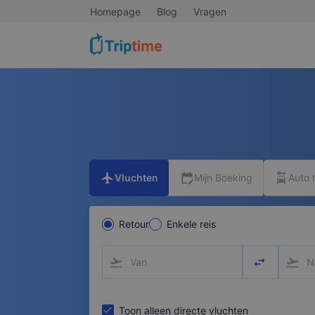
Homepage
Blog
Vragen
flight
edit_calendar
car_rental
Vluchten
Mijn Boeking
Auto 
Retour
Enkele reis
flight_takeoff
swap_horizo
flight_takeoff
Toon alleen directe vluchten