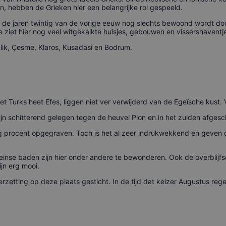
, hebben de Grieken hier een belangrijke rol gespeeld.
 de jaren twintig van de vorige eeuw nog slechts bewoond wordt d
iet hier nog veel witgekalkte huisjes, gebouwen en vissershaventjes
alik, Çesme, Klaros, Kusadasi en Bodrum.
het Turks heet Efes, liggen niet ver verwijderd van de Egeïsche kust. 
n schitterend gelegen tegen de heuvel Pion en in het zuiden afges
ig procent opgegraven. Toch is het al zeer indrukwekkend en geven 
inse baden zijn hier onder andere te bewonderen. Ook de overblijfs
jn erg mooi.
rzetting op deze plaats gesticht. In de tijd dat keizer Augustus re