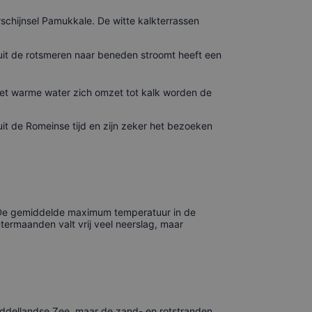
chijnsel Pamukkale. De witte kalkterrassen
 uit de rotsmeren naar beneden stroomt heeft een
het warme water zich omzet tot kalk worden de
uit de Romeinse tijd en zijn zeker het bezoeken
. De gemiddelde maximum temperatuur in de
ntermaanden valt vrij veel neerslag, maar
 Middellandse Zee, maar de zand- en rotstranden