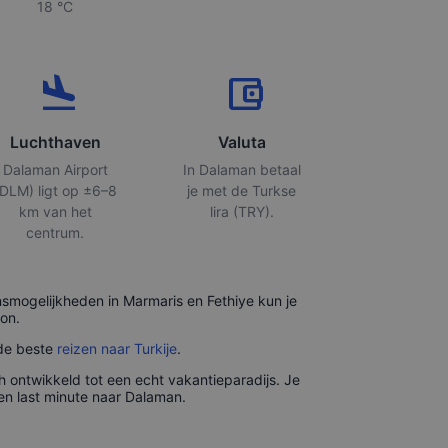
18 °C
flight_land
account_balance_wallet
Luchthaven
Valuta
Dalaman Airport
In Dalaman betaal
(DLM) ligt op ±6–8
je met de Turkse
km van het
lira (TRY).
centrum.
nsmogelijkheden in Marmaris en Fethiye kun je
zon.
 de beste
reizen naar Turkije
.
 ontwikkeld tot een echt vakantieparadijs. Je
een last minute naar Dalaman.