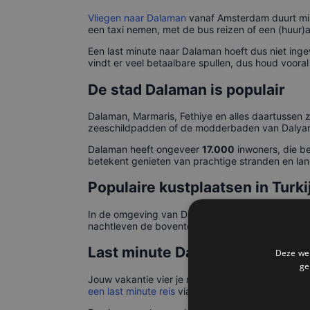
Vliegen naar Dalaman
vanaf Amsterdam duurt min
een taxi nemen, met de bus reizen of een (huur)a
Een last minute naar Dalaman hoeft dus niet ingew
vindt er veel betaalbare spullen, dus houd voora
De stad Dalaman is populair
Dalaman, Marmaris, Fethiye en alles daartussen zi
zeeschildpadden of de modderbaden van Dalyan.
Dalaman heeft ongeveer
17.000
inwoners, die be
betekent genieten van prachtige stranden en la
Populaire kustplaatsen in Turki
In de omgeving van Dalaman liggen Marmaris, Fet
nachtleven de boventoon voeren. Ga je de omge
Last minute Dalaman met Tript
Deze web
ge
Jouw vakantie vier je met een reis naar Turkije!
een last minute reis
via Triptime begint jouw vaka