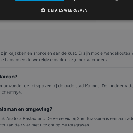
s naar Dalaman
? Ook dan zit je goed bij Triptime. Wij werken samen 
ptime zorgt dat je voordelig, snel en relaxed op je bestemming aankom
DETAILS WEERGEVEN
r zijn kajakken en snorkelen aan de kust. Er zijn mooie wandelroutes
kse hamam en de wekelijkse markten zijn ook aanraders.
alaman?
en bewonder de rotsgraven bij de oude stad Kaunos. De modderbade
of Fethiye.
 Dalaman en omgeving?
ik Anatolia Restaurant. De verse vis bij Shef Brasserie is een aanrade
ants aan de rivier met uitzicht op de rotsgraven.