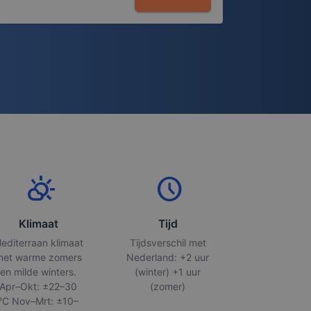
partly_cloudy_day
schedule
Klimaat
Tijd
editerraan klimaat
Tijdsverschil met
met warme zomers
Nederland: +2 uur
en milde winters.
(winter) +1 uur
Apr–Okt: ±22–30
(zomer)
°C Nov–Mrt: ±10–