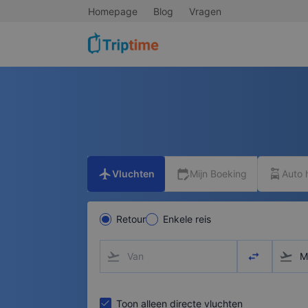
Homepage
Blog
Vragen
flight
edit_calendar
car_rental
Vluchten
Mijn Boeking
Auto 
Retour
Enkele reis
flight_takeoff
swap_horizo
flight_takeoff
Toon alleen directe vluchten