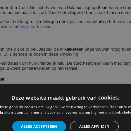
der dan 4 uur. De luchthaven van Dalaman ligt op
5 km
van de stad
uto nemen naar de stad. Vanaf het vliegveld ben je ook binnen een uu
ikkeld of lang te zijn. Morgen drink je al een cocktail op het terras 
l wat
ruimte in je koffer
over.
jn ‘the place to be’. Bezoek de in
kalksteen
uitgehouwen rotsgraven
 Er is genoeg te doen in deze omgeving!
kendstaan om hun vriendelijkheid. De stad heeft een warm mediterr
nge, zwoele zomeravonden op het terras!
je
hiye, Köyceğiz, Dalyan, Ölüdeniz en Hisarönü. Je reist makkelijk na
ving verkennen? Bezoek dan zeker de thermale baden van Sultaniye
Deze website maakt gebruik van cookies.
ime
site gebruikt cookies om uw gebruikerservaring te verbeteren. Door onze w
bruiken, stemt u in met alle cookies in overeenstemming met ons Cookiebele
 Vanuit Dalaman kom je zeker met de mooiste vakantiekiekjes thuis, w
ntie snel en voordelig.
ALLES ACCEPTEREN
ALLES AFWIJZEN