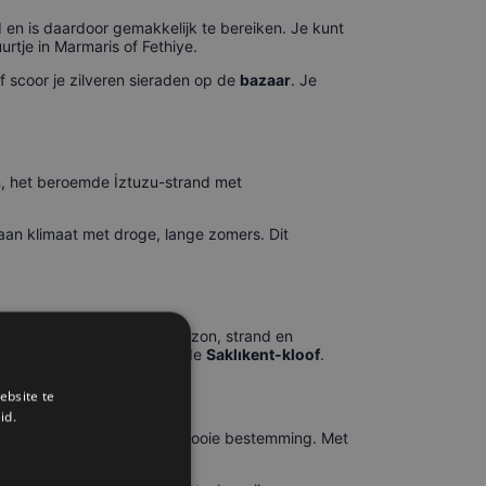
 en is daardoor gemakkelijk te bereiken. Je kunt
rtje in Marmaris of Fethiye.
of scoor je zilveren sieraden op de
bazaar
. Je
, het beroemde İztuzu-strand met
aan klimaat met droge, lange zomers. Dit
ar deze kustplaatsen, waar zon, strand en
, de oude stad Kaunos of de
Saklıkent-kloof
.
ebsite te
id.
ant het is een ongelooflijk mooie bestemming. Met