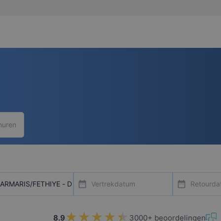
huren
ntal
date_range
date_range
★★★★★
★★★★★
8.9
3000+ beoordelingen