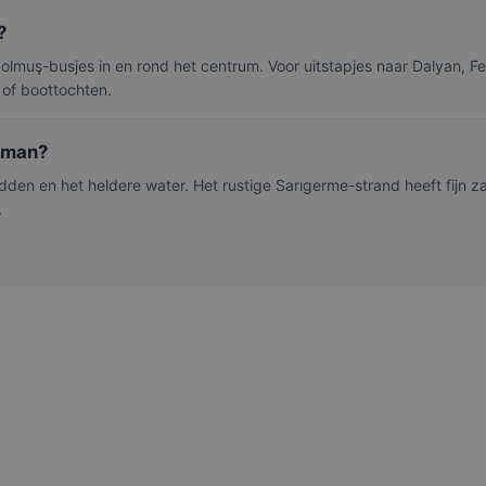
?
olmuş-busjes in en rond het centrum. Voor uitstapjes naar Dalyan, Fe
of boottochten.
laman?
den en het heldere water. Het rustige Sarıgerme-strand heeft fijn z
.