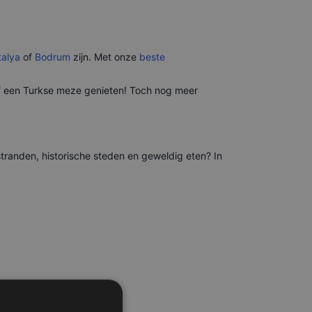
talya
of
Bodrum
zijn. Met onze
beste
of een Turkse meze genieten! Toch nog meer
stranden, historische steden en geweldig eten? In
e bezoeken.