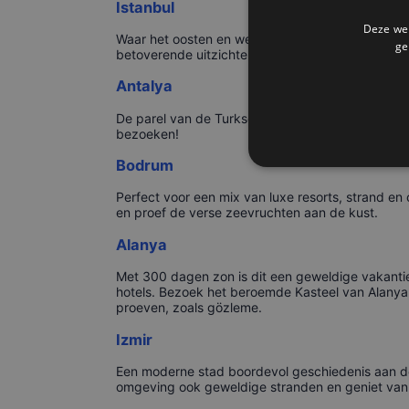
Istanbul
Deze web
Waar het oosten en westen letterlijk samenkomen.
ge
betoverende uitzichten vanaf de Bosporus. Probe
Antalya
De parel van de Turkse Rivièra. Ontspan op de st
bezoeken!
Bodrum
Perfect voor een mix van luxe resorts, strand en
en proef de verse zeevruchten aan de kust.
Alanya
Met 300 dagen zon is dit een geweldige vakantieb
hotels. Bezoek het beroemde Kasteel van Alanya o
proeven, zoals gözleme.
Izmir
Een moderne stad boordevol geschiedenis aan de 
omgeving ook geweldige stranden en geniet van h