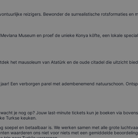
ntuurlijke reizigers. Bewonder de surrealistische rotsformaties en 
evlana Museum en proef de unieke Konya köfte, een lokale specialite
tdek het mausoleum van Atatürk en de oude citadel die uitzicht bied
r jaar! Een verborgen parel met adembenemend natuurschoon. Ontsp
r wacht je nog op? Jouw last-minute tickets kun je boeken via bove
ijke Turkse keuken.
ing soepel en betaalbaar is. We werken samen met alle grote luchtva
lanten waarderen ons niet voor niets met een gemiddelde beoordelin
e trip naar Turkije verzorgen.