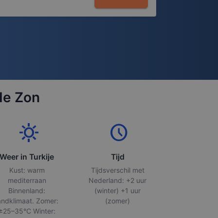
de Zon
sunny
schedule
Weer in Turkije
Tijd
Kust: warm
Tijdsverschil met
mediterraan
Nederland: +2 uur
Binnenland:
(winter) +1 uur
andklimaat. Zomer:
(zomer)
±25–35°C Winter: