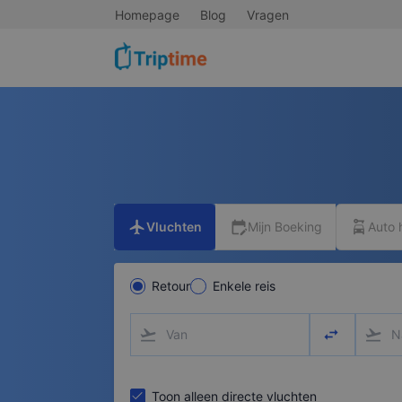
Homepage
Blog
Vragen
flight
edit_calendar
car_rental
Vluchten
Mijn Boeking
Auto 
Retour
Enkele reis
flight_takeoff
swap_horizo
flight_takeoff
Toon alleen directe vluchten