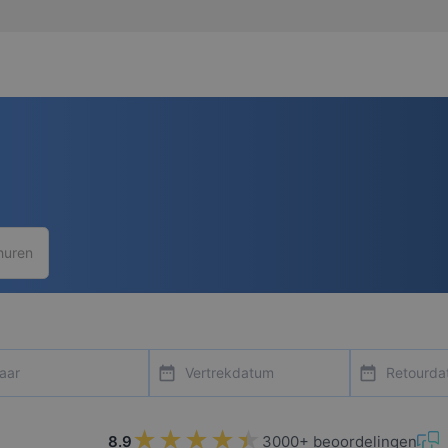
huren
ntal
date_range
date_range
★★★★★
★★★★★
8.9
3000+ beoordelingen