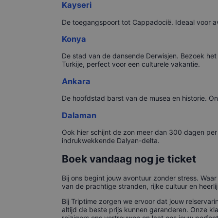
Kayseri
De toegangspoort tot Cappadocië. Ideaal voor avo
Konya
De stad van de dansende Derwisjen. Bezoek het M
Turkije, perfect voor een culturele vakantie.
Ankara
De hoofdstad barst van de musea en historie. On
Dalaman
Ook hier schijnt de zon meer dan 300 dagen pe
indrukwekkende Dalyan-delta.
Boek vandaag nog je ticket
Bij ons begint jouw avontuur zonder stress. Waa
van de prachtige stranden, rijke cultuur en heerl
Bij Triptime zorgen we ervoor dat jouw reiservar
altijd de beste prijs kunnen garanderen. Onze k
reizigers ons vertrouwen en laat ons jouw perfect