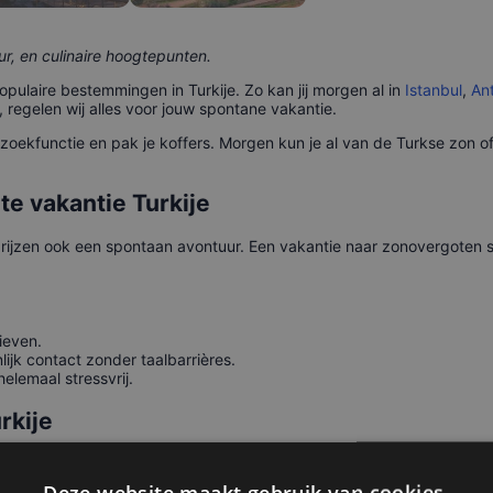
uur, en culinaire hoogtepunten.
 populaire bestemmingen in Turkije. Zo kan jij morgen al in
Istanbul
,
An
 regelen wij alles voor jouw spontane vakantie.
zoekfunctie en pak je koffers. Morgen kun je al van de Turkse zon 
te vakantie Turkije
pe prijzen ook een spontaan avontuur. Een vakantie naar zonovergoten 
rieven.
lijk contact zonder taalbarrières.
elemaal stressvrij.
rkije
m te weten waar je naartoe gaat. Hier zijn de populairste plekken om t
Deze website maakt gebruik van cookies.