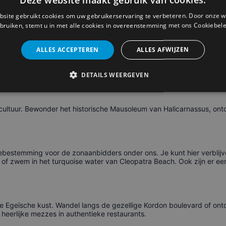
site gebruikt cookies om uw gebruikerservaring te verbeteren. Door onze w
 Deze stad ligt namelijk zowel in Azië, als in Europa. Bezoek de Ha
bruiken, stemt u in met alle cookies in overeenstemming met ons Cookiebele
er zeker een verse simit met Turkse thee.
ALLES ACCEPTEREN
ALLES AFWIJZEN
randen van Lara of Konyaalti en verken het sfeervolle oude centrum 
DETAILS WEERGEVEN
 cultuur. Bewonder het historische Mausoleum van Halicarnassus, ontd
estemming voor de zonaanbidders onder ons. Je kunt hier verblijven 
f zwem in het turquoise water van Cleopatra Beach. Ook zijn er een a
Egeïsche kust. Wandel langs de gezellige Kordon boulevard of ontdek
eerlijke mezzes in authentieke restaurants.