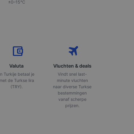
±0–15°C
account_balance_wallet
travel
Valuta
Vluchten & deals
In Turkije betaal je
Vindt snel last-
met de Turkse lira
minute vluchten
(TRY).
naar diverse Turkse
bestemmingen
vanaf scherpe
prijzen.