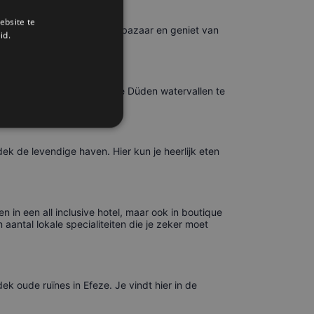
ebsite te
gia Sophia, wandel door de bazaar en geniet van
id.
van Kaleiçi. Vergeet niet de Düden watervallen te
ek de levendige haven. Hier kun je heerlijk eten
in een all inclusive hotel, maar ook in boutique
antal lokale specialiteiten die je zeker moet
 oude ruïnes in Efeze. Je vindt hier in de