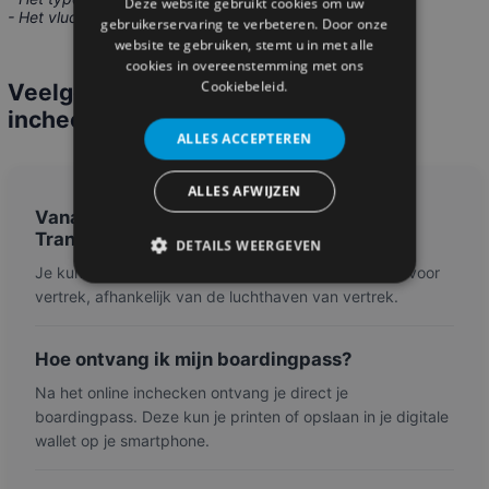
Deze website gebruikt cookies om uw
- Het vluchtschema kan nog wijzigen.
gebruikerservaring te verbeteren. Door onze
website te gebruiken, stemt u in met alle
cookies in overeenstemming met ons
Cookiebeleid.
Veelgestelde vragen over online
inchecken bij Transavia
ALLES ACCEPTEREN
ALLES AFWIJZEN
Vanaf wanneer kan ik online inchecken bij
Transavia?
DETAILS WEERGEVEN
Je kunt online inchecken vanaf 30 uur tot 4 of 1 uur voor
vertrek, afhankelijk van de luchthaven van vertrek.
Hoe ontvang ik mijn boardingpass?
Na het online inchecken ontvang je direct je
boardingpass. Deze kun je printen of opslaan in je digitale
wallet op je smartphone.