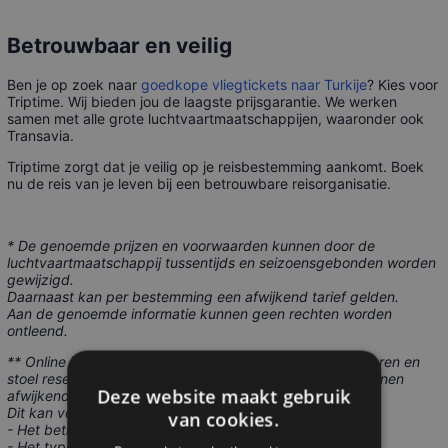
Betrouwbaar en veilig
Ben je op zoek naar
goedkope vliegtickets naar Turkije
? Kies voor
Triptime. Wij bieden jou de laagste prijsgarantie. We werken
samen met alle grote luchtvaartmaatschappijen, waaronder ook
Transavia.
Triptime zorgt dat je veilig op je reisbestemming aankomt. Boek
nu de reis van je leven bij een betrouwbare reisorganisatie.
* De genoemde prijzen en voorwaarden kunnen door de
luchtvaartmaatschappij tussentijds en seizoensgebonden worden
gewijzigd.
Daarnaast kan per bestemming een afwijkend tarief gelden.
Aan de genoemde informatie kunnen geen rechten worden
ontleend.
** Online inchecken, bagage inchecken, maaltijd reserveren en
stoel reserveren zijn niet op alle vluchten mogelijk; er kunnen
Deze website maakt gebruik
afwijkende voorwaarden en tarieven gelden.
Dit kan verschillende redenen hebben, zoals:
van cookies.
- Het betreft een chartervlucht.
- Het type toestel is nog niet bekend.