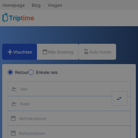
Homepage
Blog
Vragen
flight
edit_calendar
car_rental
Vluchten
Mijn Boeking
Auto huren
Retour
Enkele reis
flight_takeoff
swap_hor
flight_takeoff
date_range
date_range