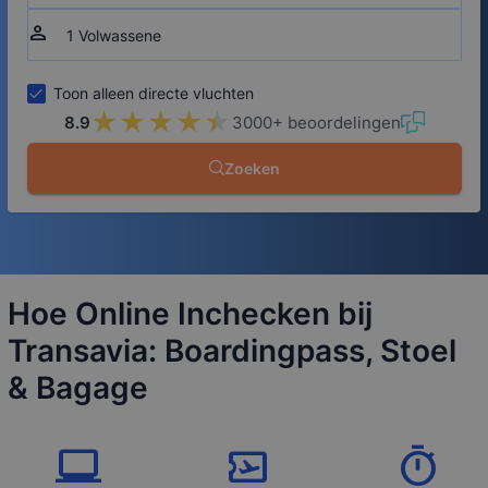
person
Toon alleen directe vluchten
★★★★★
★★★★★
8.9
3000+ beoordelingen
Zoeken
Hoe Online Inchecken bij
Transavia: Boardingpass, Stoel
& Bagage
laptop_windows
airplane_ticket
timer