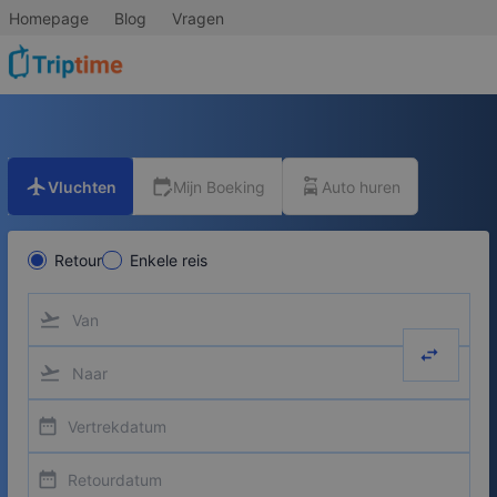
Homepage
Blog
Vragen
flight
edit_calendar
car_rental
Vluchten
Mijn Boeking
Auto huren
Retour
Enkele reis
flight_takeoff
swap_hor
flight_takeoff
date_range
date_range