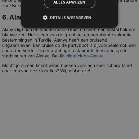
deze plek zich perfect voor ontspannen stranddagen in de Turkse
ALLES AFWIJZEN
zon! Bekijk het aanbod
vliegtickets Antalya
.
6. Alanya
DETAILS WEERGEVEN
Alanya ligt aan de mediterraanse kust en heeft een kristal heldere,
blauwe zee. Het is een van de grootste, en populairste vakantie
bestemmingen in Turkije. Alanya heeft een bruisend
uitgaansleven. Een cruise op de partyboot is bijvoorbeeld ook een
aanrader. Verder zijn er prachtige restaurants te vinden op de
stadsmuren van Alanya. Bekijk
vliegtickets Alanya
.
Mocht je nu een ticket willen boeken voor een zeer scherp tarief
naar een van deze locaties? Wij hebben ze!