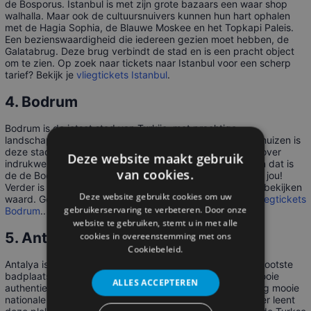
de Bosporus. Istanbul is met zijn grote bazaars een waar shop
walhalla. Maar ook de cultuursnuivers kunnen hun hart ophalen
met de Hagia Sophia, de Blauwe Moskee en het Topkapi Paleis.
Een bezienswaardigheid die iedereen gezien moet hebben, de
Galatabrug. Deze brug verbindt de stad en is een pracht object
om te zien. Op zoek naar tickets naar Istanbul voor een scherp
tarief? Bekijk je
vliegtickets Istanbul
.
4. Bodrum
Bodrum is de jetset stad van Turkije. met prachtige
landschappen, kosmopolitische levensstijl en hagelwitte huizen is
deze stad zeker het bezoeken waard. De stad beschikt over
Deze website maakt gebruik
indrukwekkende ruïnes. Mocht je van een festival houden dat is
van cookies.
de de Bodrum Internationale Jachtclub (B.I.Y.C) iets voor jou!
Verder is de traditionele bouw van jachten ook zeker het bekijken
Deze website gebruikt cookies om uw
waard. Goedkope vlucht naar Bodrum nodig? Bekijk je
vliegtickets
gebruikerservaring te verbeteren. Door onze
Bodrum
..
website te gebruiken, stemt u in met alle
5. Antalya
cookies in overeenstemming met ons
Cookiebeleid.
Antalya is gelegen in het zuidwesten van Turkije. Deze grootste
badplaats van de Turkse Riviera staat bekend om zijn mooie
ALLES ACCEPTEREN
authentieke jachthaven. Voor natuurliefhebbers zijn er nog mooie
nationale parken en diverse grotten te bezichtigen. Verder leent