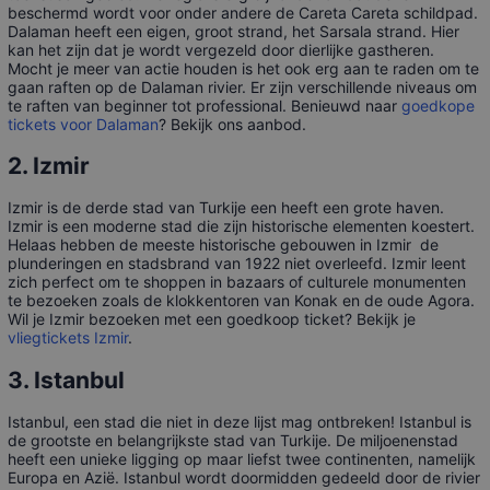
beschermd wordt voor onder andere de Careta Careta schildpad.
Dalaman heeft een eigen, groot strand, het Sarsala strand. Hier
kan het zijn dat je wordt vergezeld door dierlijke gastheren.
Mocht je meer van actie houden is het ook erg aan te raden om te
gaan raften op de Dalaman rivier. Er zijn verschillende niveaus om
te raften van beginner tot professional. Benieuwd naar
goedkope
tickets voor Dalaman
? Bekijk ons aanbod.
2. Izmir
Izmir is de derde stad van Turkije een heeft een grote haven.
Izmir is een moderne stad die zijn historische elementen koestert.
Helaas hebben de meeste historische gebouwen in Izmir de
plunderingen en stadsbrand van 1922 niet overleefd. Izmir leent
zich perfect om te shoppen in bazaars of culturele monumenten
te bezoeken zoals de klokkentoren van Konak en de oude Agora.
Wil je Izmir bezoeken met een goedkoop ticket? Bekijk je
vliegtickets Izmir
.
3. Istanbul
Istanbul, een stad die niet in deze lijst mag ontbreken! Istanbul is
de grootste en belangrijkste stad van Turkije. De miljoenenstad
heeft een unieke ligging op maar liefst twee continenten, namelijk
Europa en Azië. Istanbul wordt doormidden gedeeld door de rivier